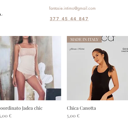
fantasie.intimo@gmail.com
377 45 44 847
MADE IN ITALY
Vista rapida
Vista rapida
oordinato Jadea chic
Chica Canotta
rezzo
Prezzo
5,00 €
5,00 €