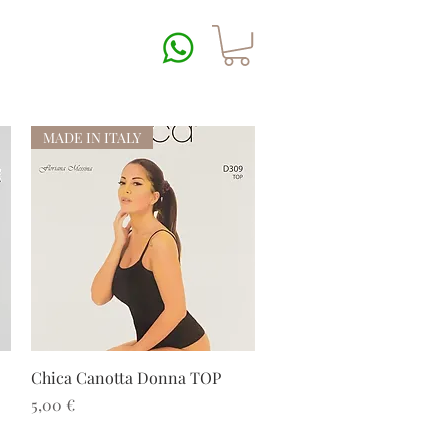
MADE IN ITALY
Vista rapida
Chica Canotta Donna TOP
Prezzo
5,00 €