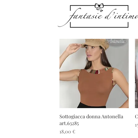
Vista rapida
Sottogiacca donna Antonella
C
art.63285
P
1
Prezzo
18,00 €