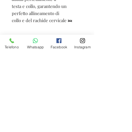
testa e collo, garantendo un 
perfetto allineamento di 

collo e del rachide cervicale 🛌
Telefono
Whatsapp
Facebook
Instagram
Accetto l'informativa sulla
Privacy
Iscriviti ora
Fantasie d'intimo © nel rispetto del dlgs
196/2003