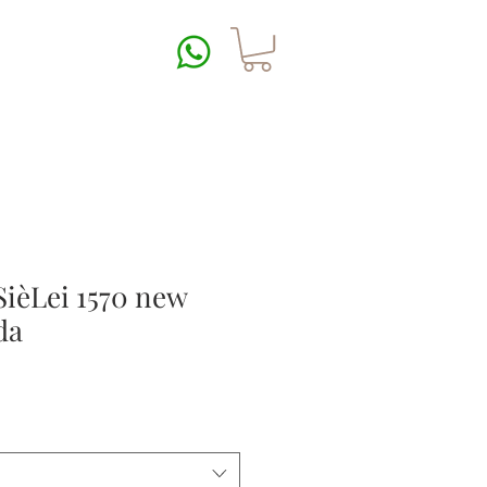
SièLei 1570 new
da