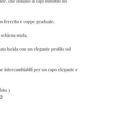
e, che donano ai capi imbottiti un 
n ferretto e coppe graduate.

schiena nuda. 

zata lucida con un elegante profilo sul 
ne intercambiabili per un capo elegante e 
oto 3 

😉