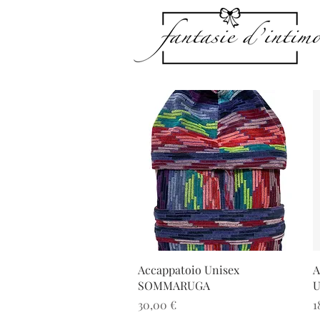
Vista rapida
Accappatoio Unisex
A
SOMMARUGA
U
Prezzo
P
30,00 €
1